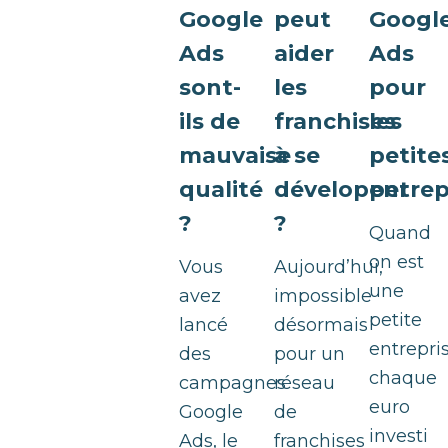
Google
peut
Googl
Ads
aider
Ads
sont-
les
pour
ils de
franchises
les
mauvaise
à se
petite
qualité
développer
entrep
?
?
Quand
on est
Vous
Aujourd’hui,
une
avez
impossible
petite
lancé
désormais
entrepris
des
pour un
chaque
campagnes
réseau
euro
Google
de
investi
Ads, le
franchises