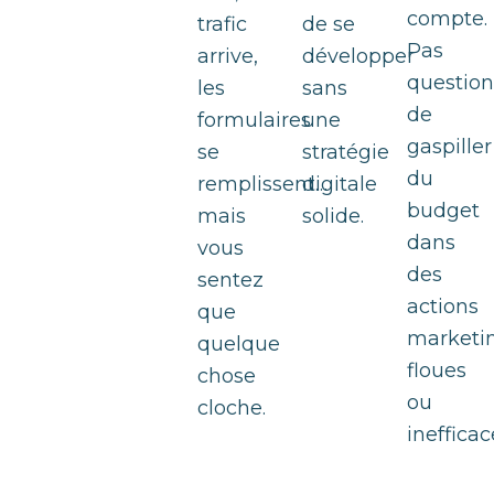
compte.
trafic
de se
Pas
arrive,
développer
question
les
sans
de
formulaires
une
gaspiller
se
stratégie
du
remplissent…
digitale
budget
mais
solide.
dans
vous
des
sentez
actions
que
marketi
quelque
floues
chose
ou
cloche.
inefficac