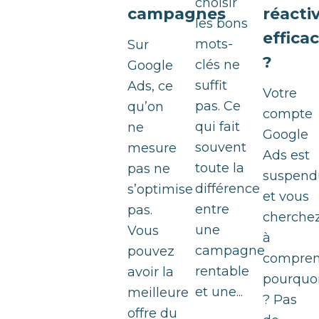
choisir
campagnes
réacti
les bons
effica
mots-
Sur
?
clés ne
Google
suffit
Ads, ce
Votre
pas. Ce
qu’on
compte
qui fait
ne
Google
souvent
mesure
Ads est
toute la
pas ne
suspend
différence
s’optimise
et vous
entre
pas.
cherche
une
Vous
à
campagne
pouvez
compren
rentable
avoir la
pourquo
et une...
meilleure
? Pas
offre du