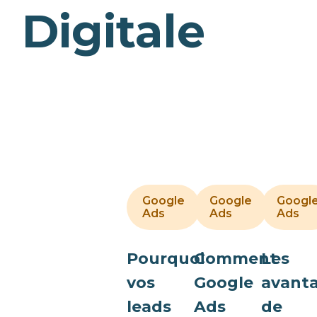
Digitale
Google
Google
Googl
1/10/2025
18/5/2
Ads
Ads
Ads
Pourquoi
Comment
Les
vos
Google
avant
leads
Ads
de