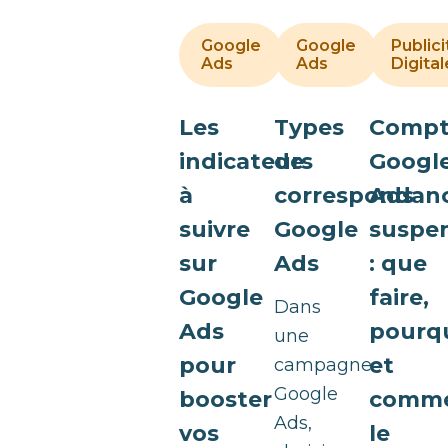
Google
Google
Publici
1/10/2025
1/10/2
Ads
Ads
Digital
Les
Types
Compt
indicateurs
de
Googl
à
correspondan
Ads
suivre
Google
suspe
sur
Ads
: que
Google
faire,
Dans
Ads
pourqu
une
pour
et
campagne
Google
booster
comm
Ads,
vos
le