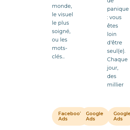
de
monde,
panique
le visuel
: vous
le plus
êtes
soigné,
loin
ou les
d'être
mots-
seul(e).
clés...
Chaque
jour,
des
millier
Facebook
Google
Googl
21/3/2025
1/10/2
Ads
Ads
Ads