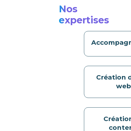
Nos
expertises
Accompag
Création d
we
Créatio
conte