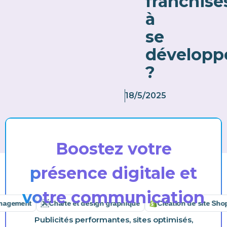
franchise
à
se
développ
?
18/5/2025
Boostez votre
présence digitale et
votre communication
ment
Charte et design graphique
Création de site Shopify
Publicités performantes, sites optimisés,