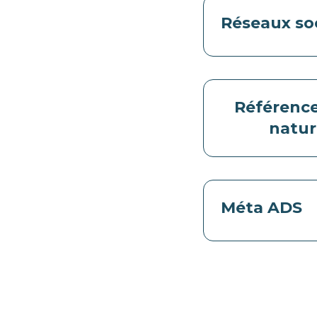
Réseaux so
Référenc
natur
Méta ADS