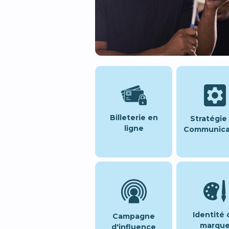
Billeterie en
Stratégie
ligne
Communica
Identité 
Campagne
marqu
d'influence