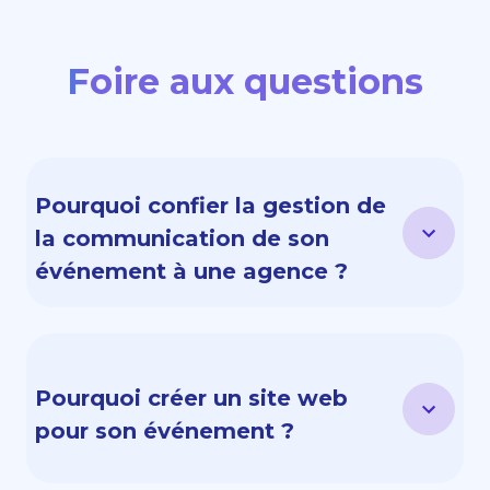
Foire aux questions
Pourquoi confier la gestion de 
la communication de son 
événement à une agence ?
Confier la gestion de la communication à
une agence spécialisée vous permettra
de vous concentrer sur l'organisation de
Pourquoi créer un site web 
votre événement : recherche de sponsors
pour son événement ? 
et de partenaires, organisation technique,
recherche de lieux. En confiant votre