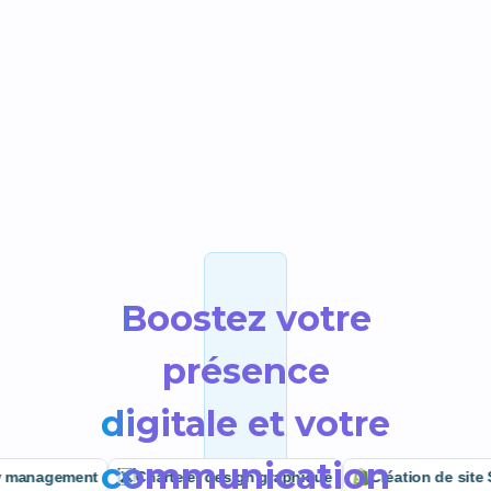
Boostez votre
présence
digitale et votre
communication
agement
Charte et design graphique
Création de site Shop