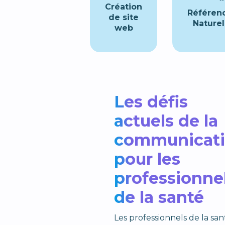
Création
Référen
de site
Naturel
web
Les défis
actuels de la
communicat
pour les
professionne
de la santé
Les professionnels de la san