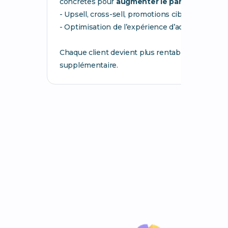
concrètes pour
augmenter le panier moyen
e
- Upsell, cross-sell, promotions ciblées...
- Optimisation de l’expérience d’achat
Chaque client devient plus rentable, sans effort
supplémentaire.