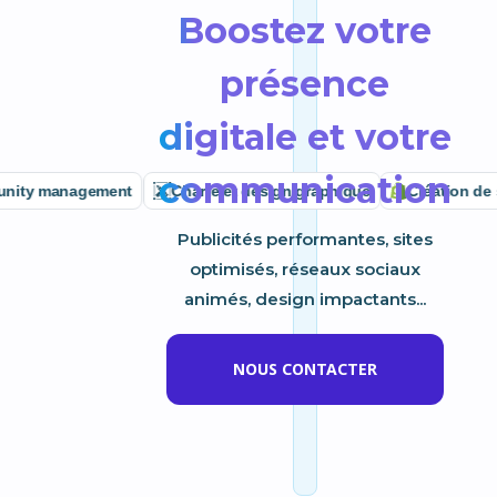
Boostez votre
présence
digitale et votre
communication
 management
Charte et design graphique
Création de site 
Publicités performantes, sites
optimisés, réseaux sociaux
animés, design impactants...
NOUS CONTACTER