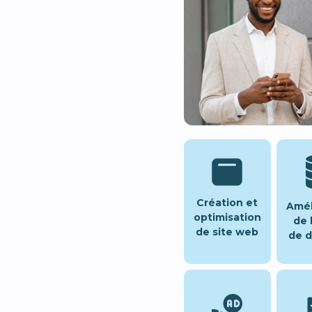
Création et
Amél
optimisation
de 
de site web
de 