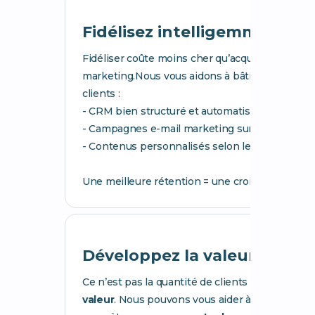
Fidélisez intelligemment
Fidéliser coûte moins cher qu’acquérir. Et c’est 
marketing.Nous vous aidons à bâtir une
relati
clients :
- CRM bien structuré et automatisé
- Campagnes e-mail marketing sur mesure
- Contenus personnalisés selon le comportemen
Une meilleure rétention = une croissance plus s
Développez la valeur de cha
Ce n’est pas la quantité de clients qui fait votre
valeur
. Nous pouvons vous aider à mettre en p