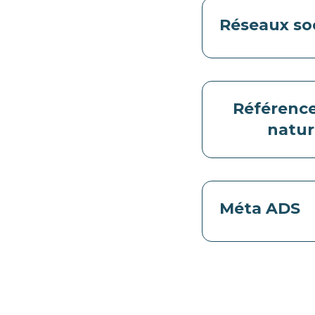
Réseaux so
Référenc
natur
Méta ADS