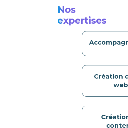
Nos
expertises
Accompag
Création d
we
Créatio
conte