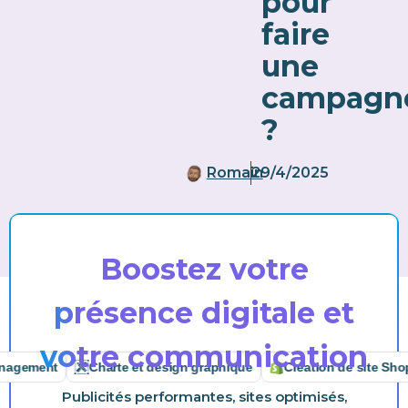
pour
faire
une
campagn
?
Romain
29/4/2025
Boostez votre
présence digitale et
votre communication
ment
Charte et design graphique
Création de site Shopify
Publicités performantes, sites optimisés,