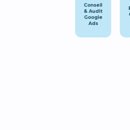
Conseil
& Audit
Google
Ads