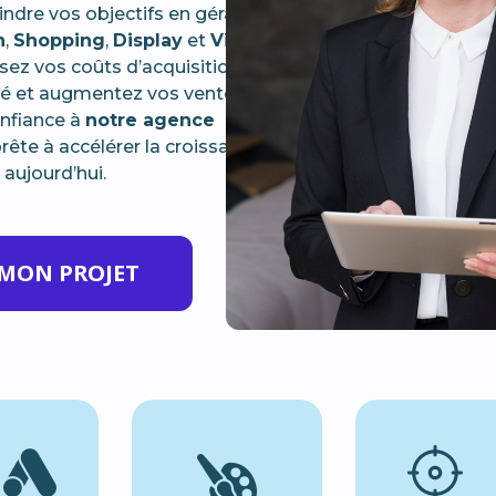
dre vos objectifs en gérant
h
,
Shopping
,
Display
et
Vidéo
ez vos coûts d’acquisition,
fié et augmentez vos ventes
onfiance à
notre agence
prête à accélérer la croissance
 aujourd’hui.
MON PROJET