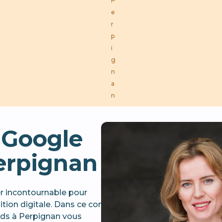
P
e
r
p
i
g
n
a
n
 Google
erpignan
er incontournable pour
tion digitale. Dans ce contexte,
ds à Perpignan vous