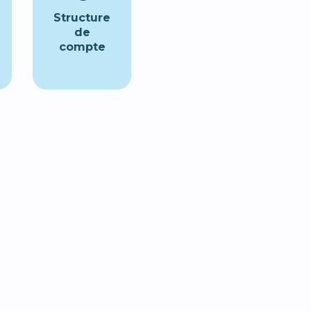
Structure
de
compte