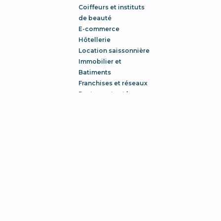
Coiffeurs et instituts
de beauté
E-commerce
Hôtellerie
Location saissonnière
Immobilier et
Batiments
Franchises et réseaux
Restaurants et bars
Secteur Médical
Tourisme
Besoins
Développer votre
audience
Génération de leads
Stratégie digitale
Se lancer sur les