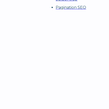
Pagination SEO