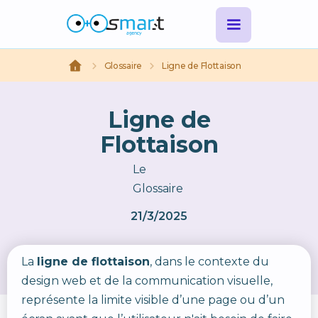
Glossaire
Ligne de Flottaison
Ligne de
Flottaison
Le
Glossaire
21/3/2025
La
ligne de flottaison
, dans le contexte du
design web et de la communication visuelle,
représente la limite visible d’une page ou d’un