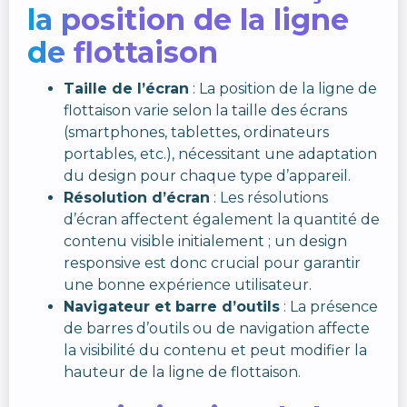
la position de la ligne
de flottaison
Taille de l’écran
: La position de la ligne de
flottaison varie selon la taille des écrans
(smartphones, tablettes, ordinateurs
portables, etc.), nécessitant une adaptation
du design pour chaque type d’appareil.
Résolution d’écran
: Les résolutions
d’écran affectent également la quantité de
contenu visible initialement ; un design
responsive est donc crucial pour garantir
une bonne expérience utilisateur.
Navigateur et barre d’outils
: La présence
de barres d’outils ou de navigation affecte
la visibilité du contenu et peut modifier la
hauteur de la ligne de flottaison.