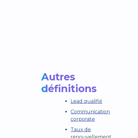
Autres
définitions
Lead qualifié
Communication
corporate
Taux de
renouvellement