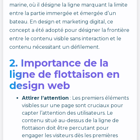
marine, où il désigne la ligne marquant la limite
entre la partie immergée et émergée d’un
bateau. En design et marketing digital, ce
concept a été adopté pour désigner la frontière
entre le contenu visible sans interaction et le
contenu nécessitant un défilement.
2.
Importance de la
ligne de flottaison en
design web
Attirer l’attention
: Les premiers éléments
visibles sur une page sont cruciaux pour
capter l’attention des utilisateurs. Le
contenu situé au-dessus de la ligne de
flottaison doit être percutant pour
engager les visiteurs dès les premières