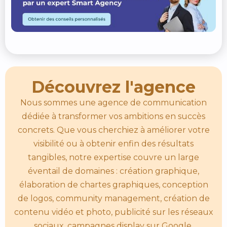
Découvrez l'agence
Nous sommes une agence de communication
dédiée à transformer vos ambitions en succès
concrets. Que vous cherchiez à améliorer votre
visibilité ou à obtenir enfin des résultats
tangibles, notre expertise couvre un large
éventail de domaines : création graphique,
élaboration de chartes graphiques, conception
de logos, community management, création de
contenu vidéo et photo, publicité sur les réseaux
sociaux, campagnes display sur Google,