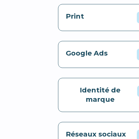
Print
Google Ads
Identité de
marque
Réseaux sociaux