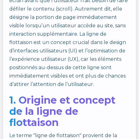
écran avant que l’utilisateur n'ait besoin de faire
défiler le contenu (scroll). Autrement dit, elle
désigne la portion de page immédiatement
visible lorsqu’un utilisateur accède au site, sans
interaction supplémentaire. La ligne de
flottaison est un concept crucial dans le design
d’interfaces utilisateurs (UI) et l’optimisation de
l’expérience utilisateur (UX), car les éléments
positionnés au-dessus de cette ligne sont
immédiatement visibles et ont plus de chances
d’attirer l’attention de l’utilisateur.
1.
Origine et concept
de la ligne de
flottaison
Le terme "ligne de flottaison" provient de la