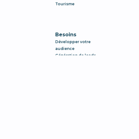
Tourisme
Besoins
Développer votre
audience
Génération de leads
Stratégie digitale
Se lancer sur les
marketplaces
Stimuler votre
croissance
Ressources
Blog
Outils