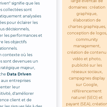
large éventail de
iven" signifie que les
domaines : création
 collectées sont
graphique,
atiquement analysées
élaboration de
sées pour éclairer les
chartes graphiques,
us décisionnels,
conception de logos,
er les performances et
community
e les objectifs
management,
ationnels.
création de contenu
 contexte où les
vidéo et photo,
s sont devenues un
publicité sur les
tratégique majeur,
réseaux sociaux,
oche
Data Driven
campagnes display
aux entreprises
sur Google,
enter leur
référencement
tivité, d'améliorer
naturel (SEO) et
ience client et de
payant (SEA), créatio
r les risques liés à des