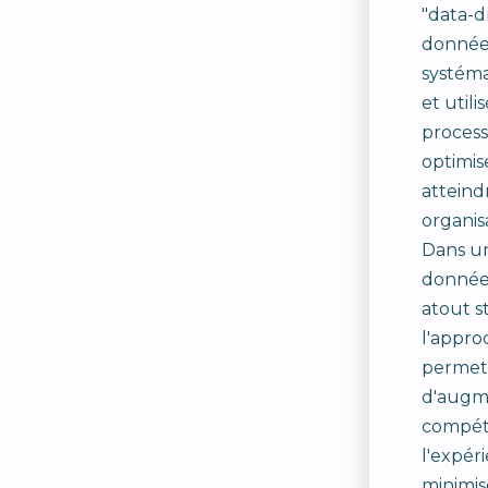
"data-dr
données
systém
et utili
process
optimis
atteindr
organis
Dans un
donnée
atout s
l'appr
permet 
d'augm
compéti
l'expér
minimise