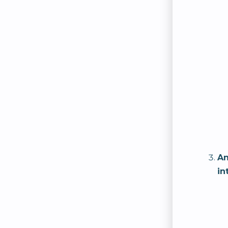
An
in