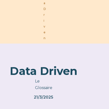
a
D
r
i
v
e
n
Data Driven
Le
Glossaire
21/3/2025