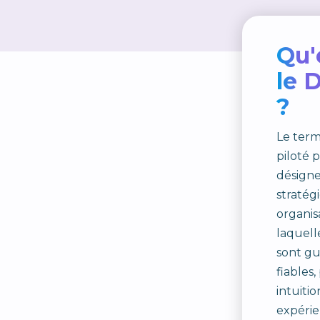
Qu'
le 
?
Le ter
piloté 
désign
stratég
organis
laquelle
sont gu
fiables
intuitio
expérie