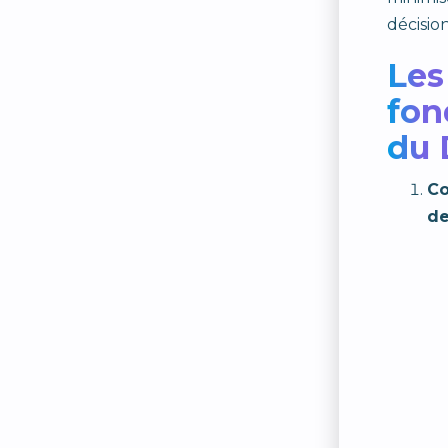
décisio
Les
fon
du 
Co
de