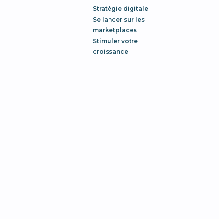
Stratégie digitale
Se lancer sur les
marketplaces
Stimuler votre
croissance
Ressources
Blog
Outils
Glossaire
Nos projets
Inscrivez-vous
à notre