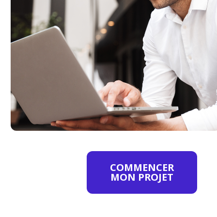
Nous concevons des sites
internet modernes, rapides
et adaptés à vos besoins. Site
vitrine, boutique en ligne,
interface de réservation ou
catalogue : nous
développons des solutions
sur-mesure qui
transforment vos visiteurs
en clients.
COMMENCER
MON PROJET