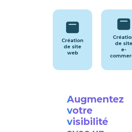
Créatio
Création
de sit
de site
e-
web
commer
Augmentez
votre
visibilité