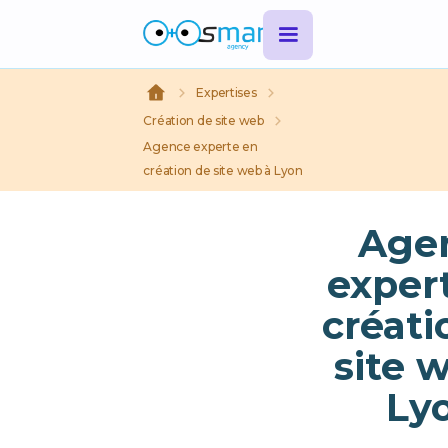
Expertises
Création de site web
Agence experte en
création de site web à Lyon
Age
exper
créati
site 
Ly