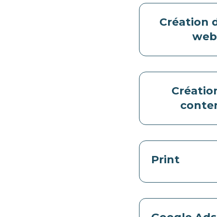
Création d
we
Créatio
conte
Print