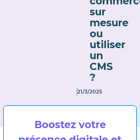
commerc
sur
mesure
ou
utiliser
un
CMS
?
21/3/2025
Boostez votre
présence digitale et