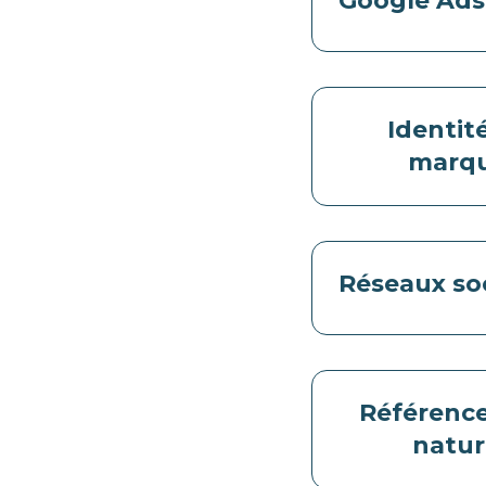
Google Ads
Identit
marq
Réseaux so
Référenc
natur