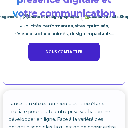
votre communication
ment
Charte et design graphique
Création de site Shopify
Publicités performantes, sites optimisés,
réseaux sociaux animés, design impactants...
NOUS CONTACTER
Lancer un site e-commerce est une étape
cruciale pour toute entreprise souhaitant se
développer en ligne. Face à la variété des
options disponibles, la question de choisir entre