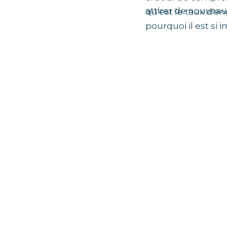
attirer de nouveaux 
qu'est le taux d'
pourquoi il est si 