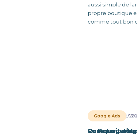
aussi simple de la
propre boutique en
comme tout bon cap
Les
articles
les
plus
récents
11/5/20
11/5/20
21
Digital
Digital
Google Ads
Pourquoi votre
Comment obten
Le Retargetin