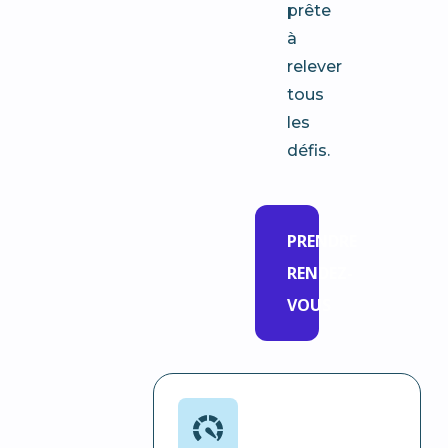
prête
à
relever
tous
les
défis.
PRENDRE
RENDEZ-
VOUS