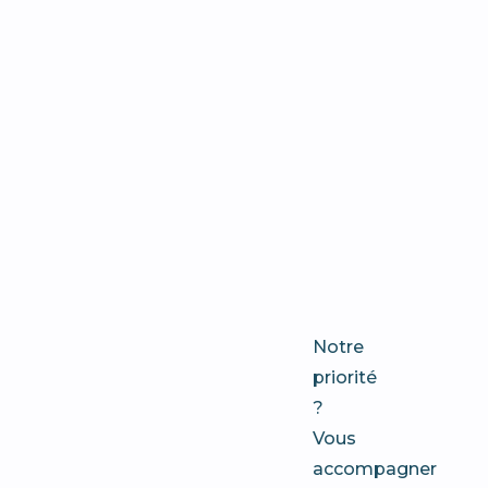
notre
agence
de
communi
à
Marseille
?
Notre
priorité
?
Vous
accompagner