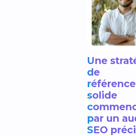
Une strat
de
référenc
solide
commen
par un au
SEO préci