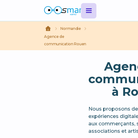
Normandie
Agence de
communication Rouen
Agen
commun
à R
Nous proposons des
expériences digital
aux commerçants, st
associations et arti