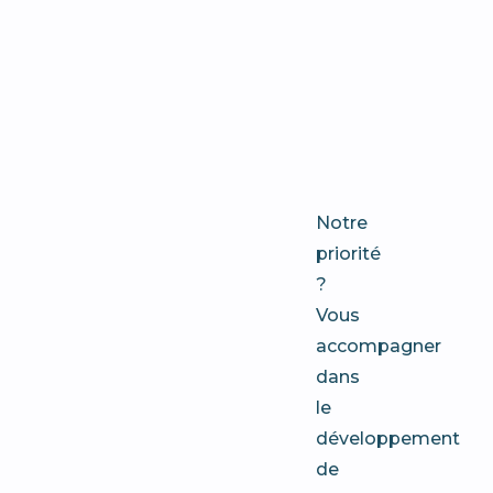
communi
à
Rouen
?
Notre
priorité
?
Vous
accompagner
dans
le
développement
de