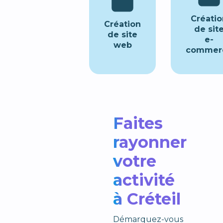
Créatio
Création
de sit
de site
e-
web
commer
Faites
rayonner
votre
activité
à Créteil
Démarquez-vous