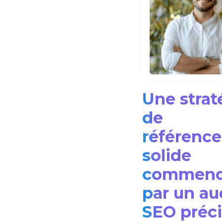
Une strat
de
référenc
solide
commen
par un au
SEO préci