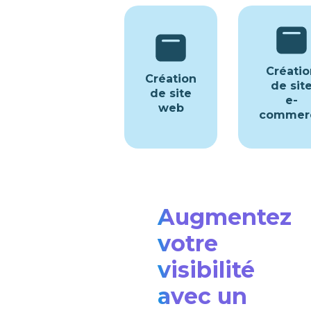
Créatio
Création
de sit
de site
e-
web
commer
Augmentez
votre
visibilité
avec un