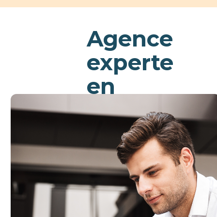
Agence
experte
en
création
de site
web à
Bayonne
Nous concevons des sites