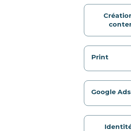
Créatio
conte
Print
Google Ads
Identit