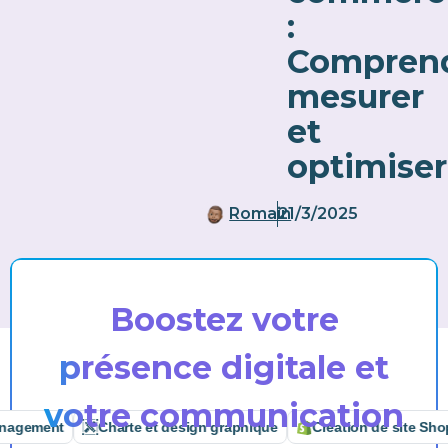
:
Comprend
mesurer
et
optimiser
Romain
21/3/2025
Boostez votre
présence digitale et
votre communication
ment
Charte et design graphique
Création de site Shopify