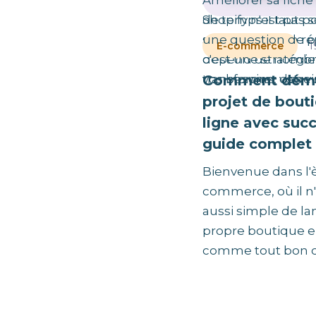
Vous vous deman
Améliorer sa fiche
de temps il faut p
Shopify n'est pas
site Shopify ? La 
une question de p
1
E-commerce
dépend de nombre
c'est une stratégie
Comment démar
vos besoins, votre 
transformer des vis
projet de bout
ligne avec succ
guide complet
Bienvenue dans l'è
commerce, où il n'
aussi simple de la
propre boutique en
comme tout bon cap