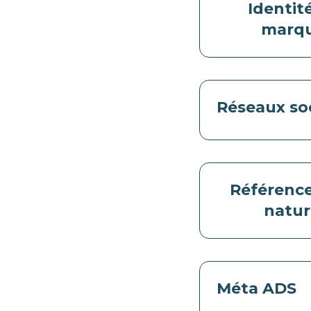
Identit
marq
Réseaux so
Référenc
natur
Méta ADS