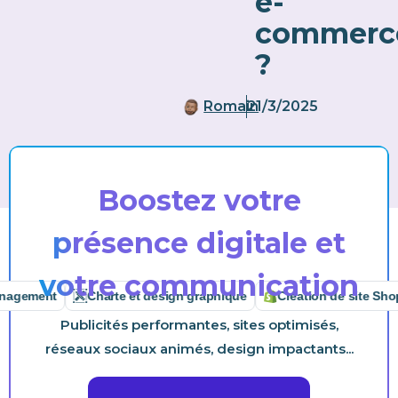
e-
commerc
?
Romain
21/3/2025
Boostez votre
présence digitale et
votre communication
ment
Charte et design graphique
Création de site Shopify
Publicités performantes, sites optimisés,
réseaux sociaux animés, design impactants...