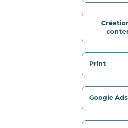
Créatio
conte
Print
Google Ads