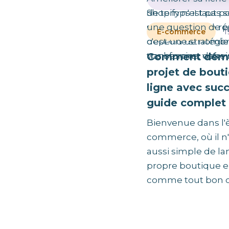
de temps il faut p
Shopify n'est pas
site Shopify ? La 
une question de p
1
E-commerce
dépend de nombre
c'est une stratégie
Comment démar
vos besoins, votre 
transformer des vis
projet de bout
ligne avec succ
guide complet
Bienvenue dans l'è
commerce, où il n'
aussi simple de la
propre boutique en
comme tout bon cap
Les