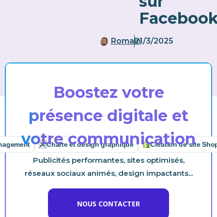
sur
Faceboo
Romain
21/3/2025
Boostez votre
présence digitale et
votre communication
ment
Charte et design graphique
Création de site Shopify
Publicités performantes, sites optimisés,
réseaux sociaux animés, design impactants...
NOUS CONTACTER