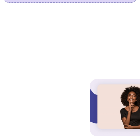
Dans
la
même
catégorie