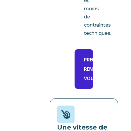
et
moins
de
contraintes
techniques.
PRENDRE
RENDEZ-
VOUS
Une vitesse de