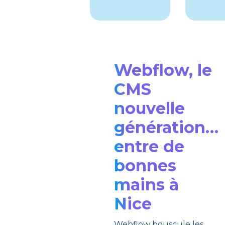
Webflow, le
CMS
nouvelle
génération…
entre de
bonnes
mains à
Nice
Webflow bouscule les