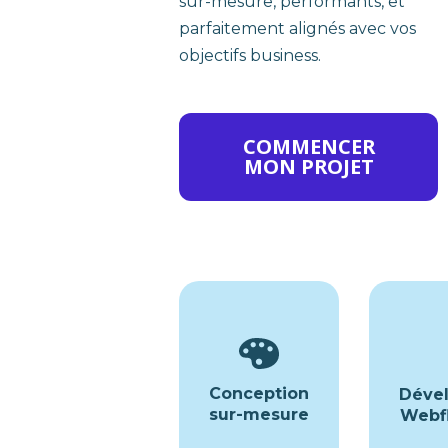
sur-mesure, performants, et
parfaitement alignés avec vos
objectifs business.
COMMENCER
MON PROJET
Conception
Déve
sur-mesure
Webf