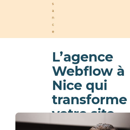
s
a
n
c
e
L’agence
Webflow à
Nice qui
transforme
votre site
en levier