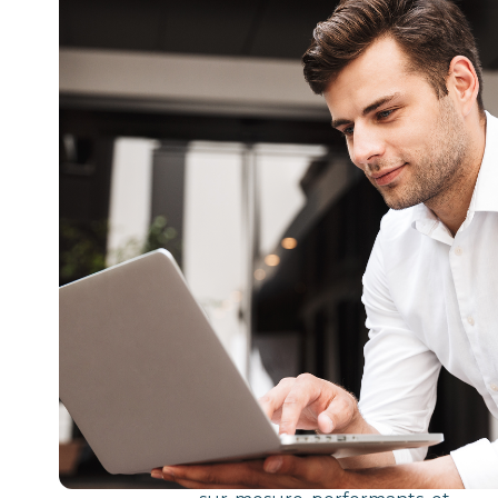
de
croissance
Webflow bouscule les
standards du web. Il permet de
créer des sites ultra-design, sans
sacrifier les performances
techniques. Plus besoin de
choisir entre esthétique et
efficacité. Mais comme tout
outil puissant, son vrai potentiel
repose sur l'expertise de ceux
qui le maîtrisent. Notre agence
Webflow à Nice conçoit des sites