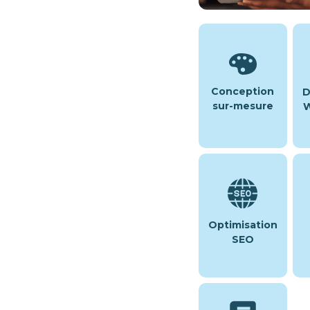
Conception
D
sur-mesure
W
Optimisation
SEO