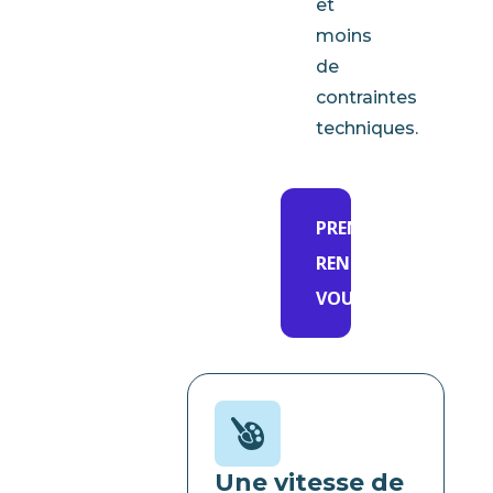
et
moins
de
contraintes
techniques.
PRENDRE
RENDEZ-
VOUS
Une vitesse de