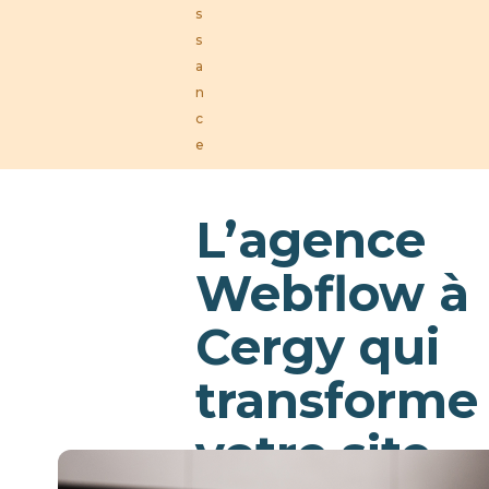
s
s
a
n
c
e
L’agence
Webflow à
Cergy qui
transforme
votre site