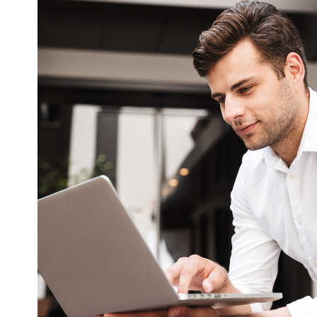
en levier
de
croissance
Webflow bouscule les
standards du web. Il permet de
créer des sites ultra-design, sans
sacrifier les performances
techniques. Plus besoin de
choisir entre esthétique et
efficacité. Mais comme tout
outil puissant, son vrai potentiel
repose sur l'expertise de ceux
qui le maîtrisent. Notre agence
Webflow à Cergy conçoit des