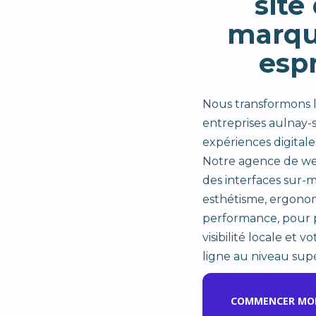
site
marqu
espr
Nous transformons l
entreprises aulnay-s
expériences digitale
Notre agence de we
des interfaces sur-m
esthétisme, ergono
performance, pour 
visibilité locale et 
ligne au niveau supé
COMMENCER MON