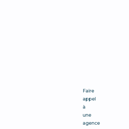
concrets
d’un
webdesi
performa
pour
votre
entrepris
Faire
appel
à
une
agence