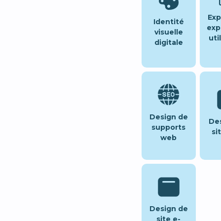
Exp
Identité
exp
visuelle
uti
digitale
Design de
De
supports
si
web
Design de
site e-