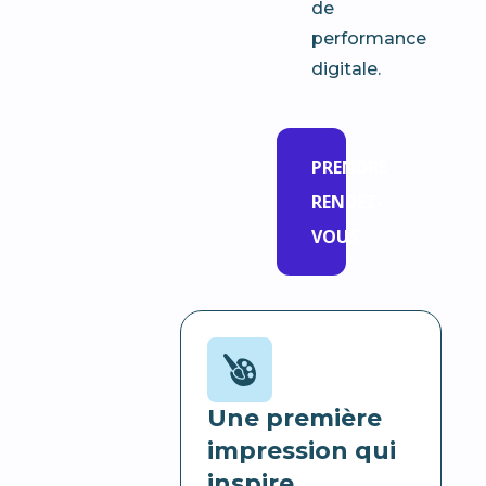
de
performance
digitale.
PRENDRE
RENDEZ-
VOUS
Une première
impression qui
inspire