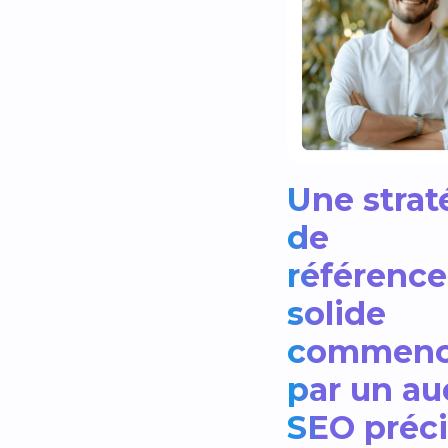
Une strat
de
référenc
solide
commen
par un au
SEO préci