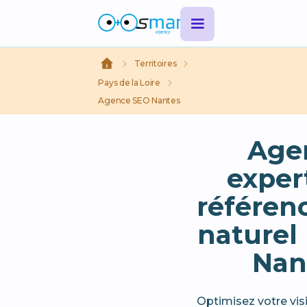
Territoires
Pays de la Loire
Agence SEO Nantes
Age
exper
référe
naturel 
Nan
Optimisez votre visi